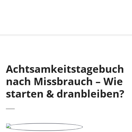
S
k
i
p
t
o
c
o
n
Achtsamkeitstagebuch
t
e
nach Missbrauch – Wie
n
t
starten & dranbleiben?