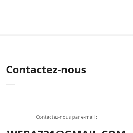
S
k
i
p
t
o
c
o
n
Contactez-nous
t
e
n
t
Contactez-nous par e-mail :