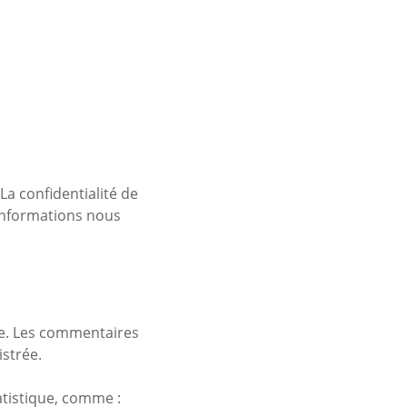
La confidentialité de
s informations nous
te. Les commentaires
istrée.
atistique, comme :