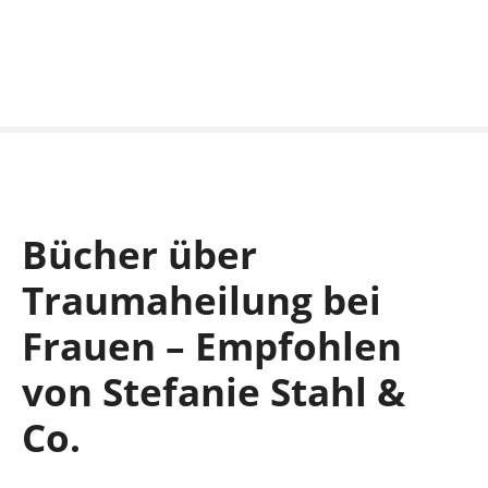
S
k
i
p
t
o
c
o
n
Bücher über
t
e
Traumaheilung bei
n
t
Frauen – Empfohlen
von Stefanie Stahl &
Co.