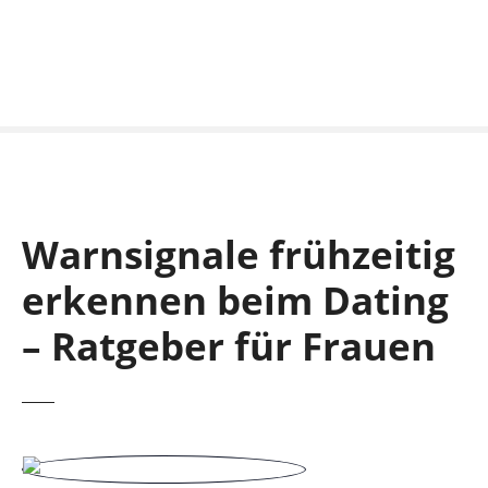
S
k
i
p
t
o
c
o
n
Warnsignale frühzeitig
t
e
erkennen beim Dating
n
t
– Ratgeber für Frauen