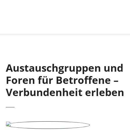
S
k
i
p
t
o
c
o
n
Austauschgruppen und
t
e
Foren für Betroffene –
n
t
Verbundenheit erleben