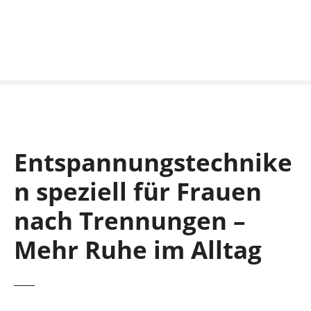
S
k
i
p
t
o
c
o
n
Entspannungstechnike
t
e
n speziell für Frauen
n
t
nach Trennungen –
Mehr Ruhe im Alltag