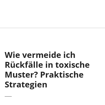
S
k
i
p
t
o
c
o
n
Wie vermeide ich
t
e
Rückfälle in toxische
n
t
Muster? Praktische
Strategien