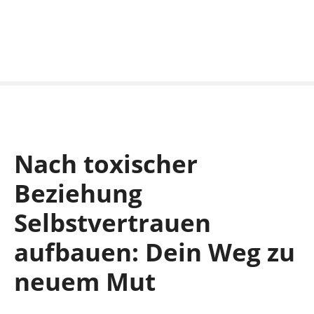
S
k
i
p
t
o
c
o
n
Nach toxischer
t
e
Beziehung
n
t
Selbstvertrauen
aufbauen: Dein Weg zu
neuem Mut